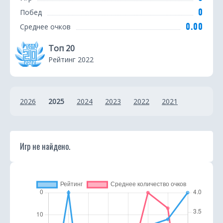
т
0
Побед
и
0.00
Среднее очков
с
Топ 20
т
Рейтинг 2022
и
к
2026
2025
2024
2023
2022
2021
а
Игр не найдено.