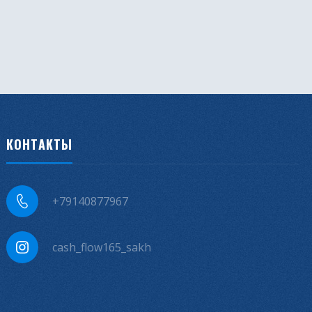
КОНТАКТЫ
+79140877967
cash_flow165_sakh