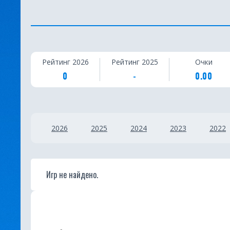
С
Рейтинг 2026
Рейтинг 2025
Очки
т
0
-
0.00
а
т
2026
2025
2024
2023
2022
и
с
т
Игр не найдено.
и
к