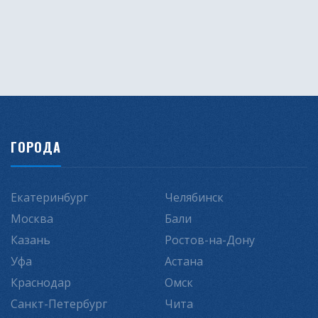
ГОРОДА
Екатеринбург
Челябинск
Москва
Бали
Казань
Ростов-на-Дону
Уфа
Астана
Краснодар
Омск
Санкт-Петербург
Чита