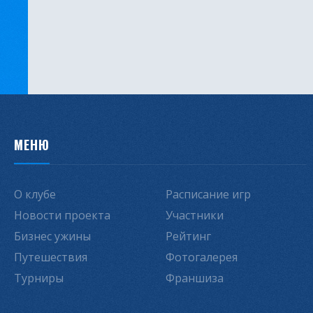
МЕНЮ
О клубе
Расписание игр
Новости проекта
Участники
Бизнес ужины
Рейтинг
Путешествия
Фотогалерея
Турниры
Франшиза