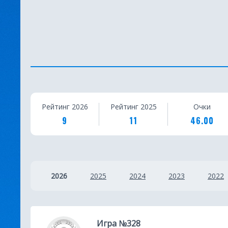
С
Рейтинг 2026
Рейтинг 2025
Очки
т
9
11
46.00
а
т
и
2026
2025
2024
2023
2022
с
т
Игра №328