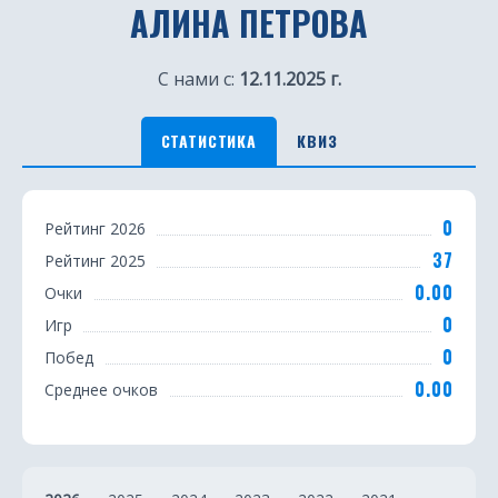
АЛИНА ПЕТРОВА
С нами с:
12.11.2025 г.
СТАТИСТИКА
КВИЗ
С
0
Рейтинг 2026
т
37
Рейтинг 2025
а
0.00
Очки
т
0
Игр
0
Побед
и
0.00
Среднее очков
с
т
и