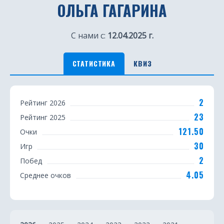
ОЛЬГА ГАГАРИНА
С нами с:
12.04.2025 г.
СТАТИСТИКА
КВИЗ
С
2
Рейтинг 2026
т
23
Рейтинг 2025
а
121.50
Очки
т
30
Игр
2
Побед
и
4.05
Среднее очков
с
т
и