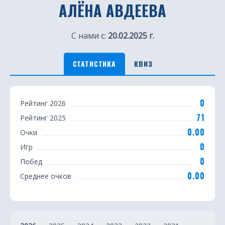
АЛЁНА АВДЕЕВА
С нами с:
20.02.2025 г.
СТАТИСТИКА
КВИЗ
С
0
Рейтинг 2026
т
71
Рейтинг 2025
а
0.00
Очки
т
0
Игр
0
Побед
и
0.00
Среднее очков
с
т
и